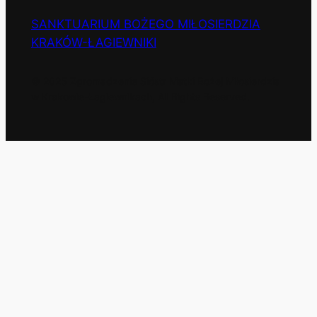
SANKTUARIUM BOŻEGO MIŁOSIERDZIA
KRAKÓW-ŁAGIEWNIKI
© 2025 Zgromadzenie Sióstr Matki Bożej Miłosierdzia
w Krakowie-Łagiewnikach, All Rights Reserved.