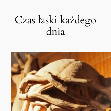
Przejdź
do
Czas łaski każdego
treści
dnia