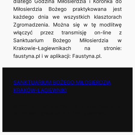
dlatego Godzina Miłosierdzia i Koronka do
Miłosierdzia Bożego praktykowana jest
każdego dnia we wszystkich klasztorach
Zgromadzenia. Można się w tę modlitwę
włączyć przez transmisję on-line z
Sanktuarium Bożego Miłosierdzia w
Krakowie-Łagiewnikach na stronie:
faustyna.pl i w aplikacji: Faustyna.pl.
SANKTUARIUM BOŻEGO MIŁOSIERDZIA
KRAKÓW-ŁAGIEWNIKI
© 2025 Zgromadzenie Sióstr Matki Bożej Miłosierdzia
w Krakowie-Łagiewnikach, All Rights Reserved.