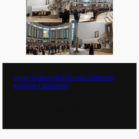
SANKTUARIUM BOŻEGO MIŁOSIERDZIA
KRAKÓW-ŁAGIEWNIKI
© 2025 Zgromadzenie Sióstr Matki Bożej Miłosierdzia
w Krakowie-Łagiewnikach, All Rights Reserved.