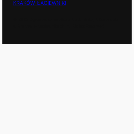
KRAKÓW-ŁAGIEWNIKI
© 2025 Zgromadzenie Sióstr Matki Bożej Miłosierdzia
w Krakowie-Łagiewnikach, All Rights Reserved.